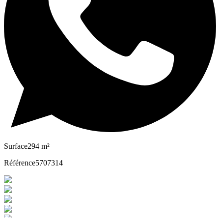
Surface
294 m²
Référence
5707314